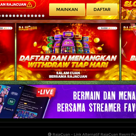
MAINKAN
DAFTAR
RajaCuan - Link Alternatif RajaCuan Resmi Pu