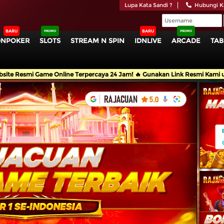
Lupa Kata Sandi ?
Hubungi K
BARU
BARU
PROMO
PROMO
DNPOKER
SLOTS
STREAM N SPIN
IDNLIVE
ARCADE
TAB
esmi Game Online Terpercaya 24 Jam! 🔥 Gunakan Link Resmi Kami untuk P