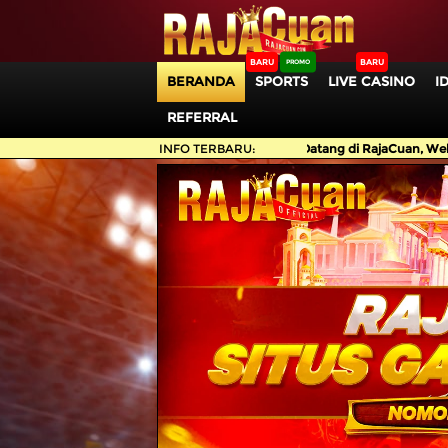
BARU
BARU
PROMO
BERANDA
SPORTS
LIVE CASINO
I
REFERRAL
INFO TERBARU:
Selamat Datang di RajaCuan, Website R